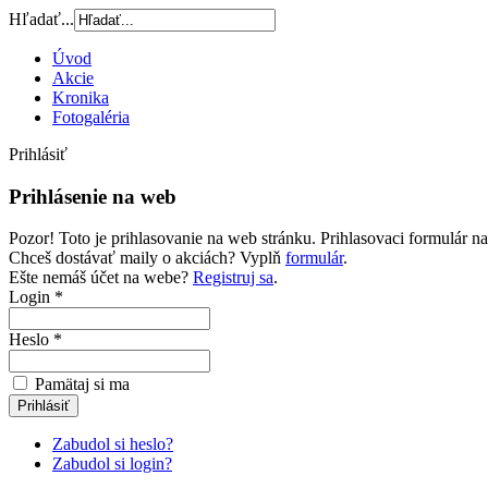
Hľadať...
Úvod
Akcie
Kronika
Fotogaléria
Prihlásiť
Prihlásenie na web
Pozor! Toto je prihlasovanie na web stránku. Prihlasovaci formulár na 
Chceš dostávať maily o akciách? Vyplň
formulár
.
Ešte nemáš účet na webe?
Registruj sa
.
Login *
Heslo *
Pamätaj si ma
Zabudol si heslo?
Zabudol si login?