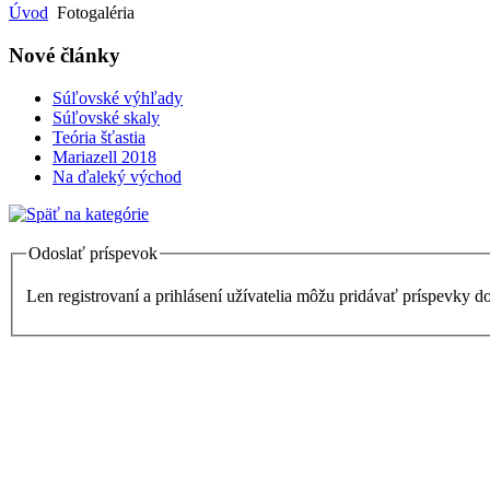
Úvod
Fotogaléria
Nové články
Súľovské výhľady
Súľovské skaly
Teória šťastia
Mariazell 2018
Na ďaleký východ
Odoslať príspevok
Len registrovaní a prihlásení užívatelia môžu pridávať príspevky d